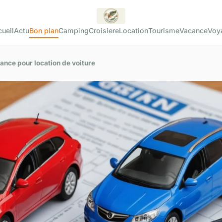
ueil
Actu
Bon plan
Camping
Croisiere
Location
Tourisme
Vacance
Voy
ance pour location de voiture