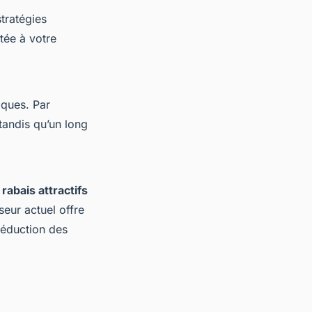
stratégies
tée à votre
iques. Par
tandis qu’un long
s
rabais attractifs
seur actuel offre
réduction des