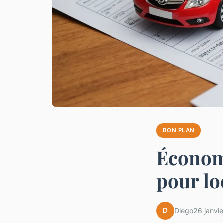
BON PLAN
Économi
pour lo
D
Diego
26 janvi