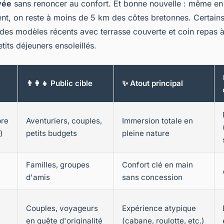
vée
sans renoncer au confort. Et bonne nouvelle : même en
nt, on reste à moins de 5 km des côtes bretonnes. Certain
s modèles récents avec terrasse couverte et coin repas à l
etits déjeuners ensoleillés.
👨‍👩‍👧 Public cible
✨ Atout principal
bre
Aventuriers, couples,
Immersion totale en
)
petits budgets
pleine nature
Familles, groupes
Confort clé en main
d'amis
sans concession
Couples, voyageurs
Expérience atypique
en quête d'originalité
(cabane, roulotte, etc.)