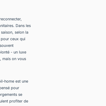
 reconnecter,
itaires. Dans les
saison, selon la
s pour ceux qui
 souvent
lonté - un luxe
e, mais on vous
obil-home est une
 pensé pour
bergements se
lent profiter de