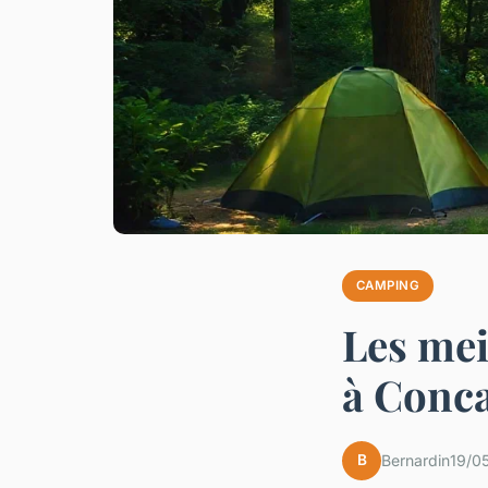
CAMPING
Les mei
à Conca
B
Bernardin
19/0