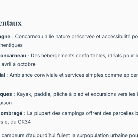
entaux
agne
: Concarneau allie nature préservée et accessibilité 
thentiques
Concarneau
: Des hébergements confortables, idéals pour le
 avril à octobre
ial
: Ambiance conviviale et services simples comme épiceri
iques
: Kayak, paddle, pêche à pied et excursions vers les 
aison
 ombragé
: La plupart des campings offrent des parcelles b
es et du GR34
campeurs d’aujourd’hui fuient la surpopulation urbaine pour