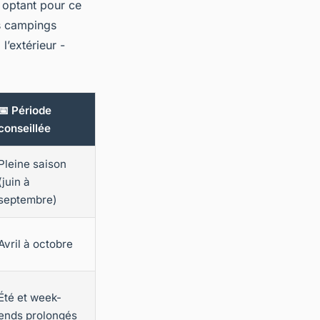
 optant pour ce
s campings
’extérieur -
📅 Période
conseillée
Pleine saison
(juin à
septembre)
Avril à octobre
Été et week-
ends prolongés