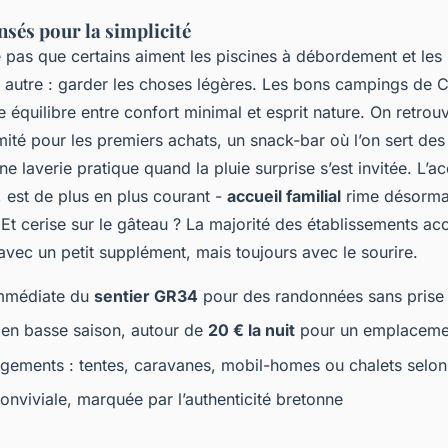
nsés pour la simplicité
pas que certains aiment les piscines à débordement et les
est autre : garder les choses légères. Les bons campings de
e équilibre entre confort minimal et esprit nature. On retro
mité pour les premiers achats, un snack-bar où l’on sert de
ne laverie pratique quand la pluie surprise s’est invitée. L
, est de plus en plus courant -
accueil familial
rime désorma
 Et cerise sur le gâteau ? La majorité des établissements ac
avec un petit supplément, mais toujours avec le sourire.
immédiate du
sentier GR34
pour des randonnées sans prise 
 en basse saison, autour de
20 € la nuit
pour un emplaceme
gements : tentes, caravanes, mobil-homes ou chalets selon
nviviale, marquée par l’authenticité bretonne