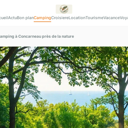
ueil
Actu
Bon plan
Camping
Croisiere
Location
Tourisme
Vacance
Voy
camping à Concarneau près de la nature