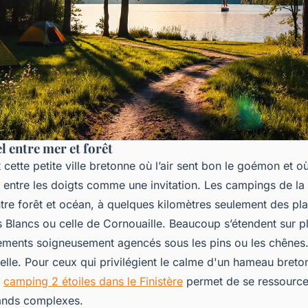
l entre mer et forêt
cette petite ville bretonne où l’air sent bon le goémon et où
nt entre les doigts comme une invitation. Les campings de la
tre forêt et océan, à quelques kilomètres seulement des p
Blancs ou celle de Cornouaille. Beaucoup s’étendent sur pl
ments soigneusement agencés sous les pins ou les chênes.
elle. Pour ceux qui privilégient le calme d'un hameau breton
n
camping 2 étoiles dans le Finistère
permet de se ressourcer
rands complexes.