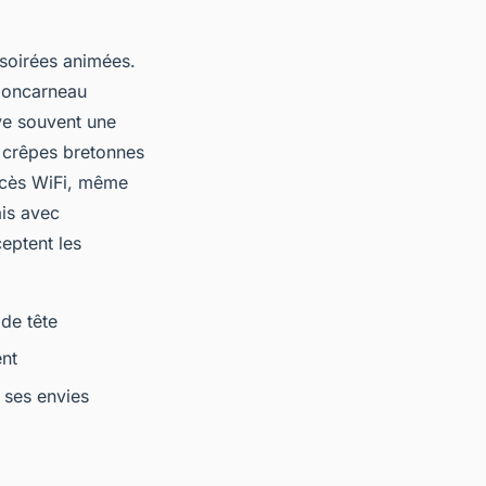
 soirées animées.
 Concarneau
uve souvent une
s crêpes bretonnes
’accès WiFi, même
is avec
ceptent les
de tête
nt
 ses envies