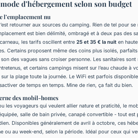
 mode d’hébergement selon son budget
de l’emplacement nu
 c’est retourner aux sources du camping. Rien de tel pour se
mplacement est bien délimité, ombragé et à deux pas des san
rneau, les tarifs oscillent entre
25 et 35 € la nuit
en haute 
ices. Certains proposent même des coins plus isolés, parfait
 son des vagues sans croiser personne. Les sanitaires sont
tretenus, et certains campings misent sur l’eau chaude à vo
sur la plage toute la journée. Le WiFi est parfois disponibl
ésactiver de temps en temps. Mine de rien, ça fait du bien.
erne des mobil-homes
ou les voyageurs qui veulent allier nature et praticité, le m
équipée, salle de bain privée, canapé convertible - tout est
tidien. Disponibles généralement de avril à octobre, ces hé
ne ou au week-end, selon la période. Idéal pour ceux qui veu